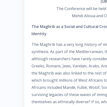
(UI
The Conference will be held 
Mehdi Alioua and C
The Maghrib as a Social and Cultural Cros
Identity
The Maghrib has a very long history of mig
synthesis. As part of the Mediterranean, 
although researchers have rarely consider
Greeks, Romans, Jews, Vandals, Arabs, Anda
the Maghrib was also linked to the rest o
which brought millions of West Africans t
Africans included Mandé, Fulbé, Wolof, S
surviving legacies of these waves of immi
themselves as ethnically diverse? If so, w