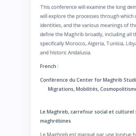
This conference will examine the long dem
will explore the processes through which d
identities, and the various meanings of tho
define the Maghrib broadly, including all 
specifically Morocco, Algeria, Tunisia, Li
and historic Andalusia.
French :
Conférence du Center for Maghrib Studies
Migrations, Mobilités, Cosmopolitisme
Le Maghreb, carrefour social et culturel : 
maghrébines
Le Maghreb est marqué par une longue his